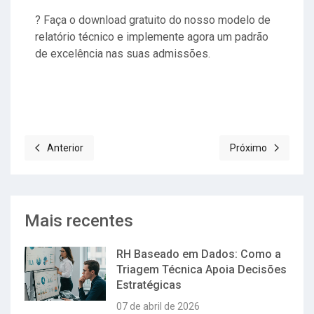
? Faça o download gratuito do nosso modelo de
relatório técnico e implemente agora um padrão
de excelência nas suas admissões.
Anterior
Próximo
Artigo anterior: Contratar com Pressa ou com Segurança? Com
Próximo artigo: Co
Mais recentes
RH Baseado em Dados: Como a
Triagem Técnica Apoia Decisões
Estratégicas
07 de abril de 2026